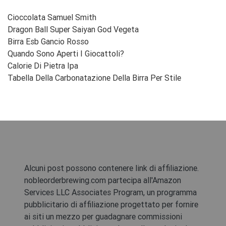
Cioccolata Samuel Smith
Dragon Ball Super Saiyan God Vegeta
Birra Esb Gancio Rosso
Quando Sono Aperti I Giocattoli?
Calorie Di Pietra Ipa
Tabella Della Carbonatazione Della Birra Per Stile
Alcuni post possono contenere link di affiliazione.
nobleorderbrewing.com partecipa all'Amazon
Services LLC Associates Program, un programma
pubblicitario di affiliazione progettato per fornire
ai siti un mezzo per guadagnare commissioni