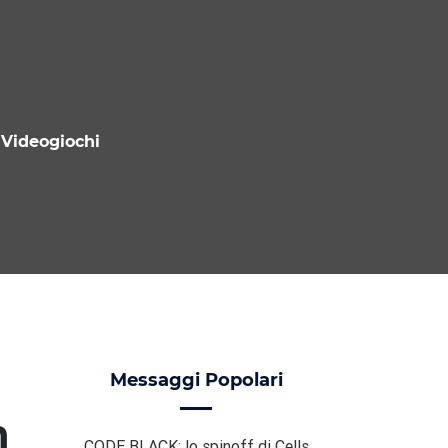
Videogiochi
Messaggi Popolari
n
CODE BLACK: lo spinoff di Cells