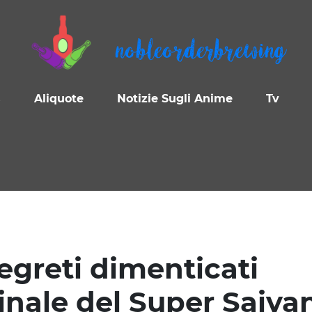
nobleorderbrewing
s
Aliquote
Notizie Sugli Anime
Tv
egreti dimenticati
ginale del Super Saiya