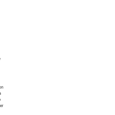
e
on
a
o
er