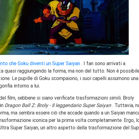
into che Goku diventi un Super Saiyan
. I fan sono arrivati ​​a
a quasi raggiungendo la forma, ma non del tutto. Non è possibil
ione. Le pupille di Goku scompaiono, i suoi capelli assumono una
onfia intorno a lui.
el film, sebbene si siano verificate trasformazioni simili. Broly
in
Dragon Ball Z: Broly - Il leggendario Super Saiyan
. Tuttavia, n
forma, ma sembra essere ciò che accade quando a un Saiyan manc
trasformazione iconica per la prima volta completamente. Ergo, l
ltra Super Saiyan, un altro aspetto della trasformazione del Sup