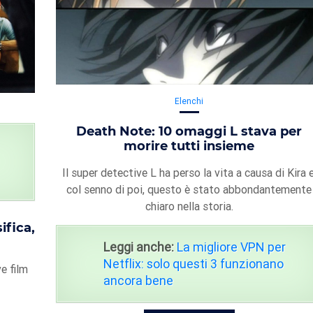
Elenchi
Death Note: 10 omaggi L stava per
morire tutti insieme
Il super detective L ha perso la vita a causa di Kira e
col senno di poi, questo è stato abbondantemente
chiaro nella storia.
ifica,
Leggi anche:
La migliore VPN per
Netflix: solo questi 3 funzionano
e film
ancora bene