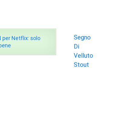
Segno
 per Netflix: solo
 bene
Di
Velluto
Stout