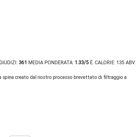
o GIUDIZI:
361
MEDIA PONDERATA:
1.33
/
5
È. CALORIE: 135 ABV:
a spina creato dal nostro processo brevettato di filtraggio a