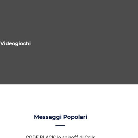
Videogiochi
Messaggi Popolari
CODE BLACK: lo spinoff di Cells