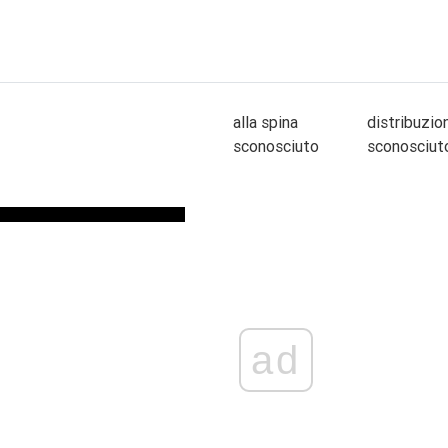
alla spina
distribuzio
sconosciuto
sconosciut
ad