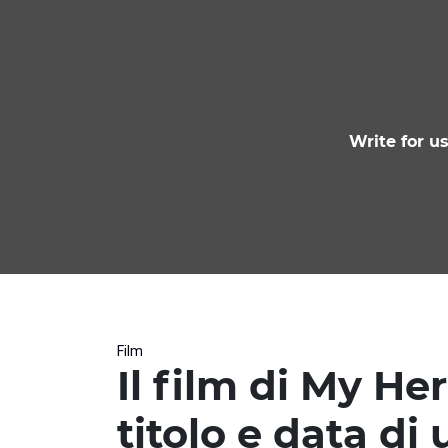
Write for u
Film
Il film di My H
titolo e data di 