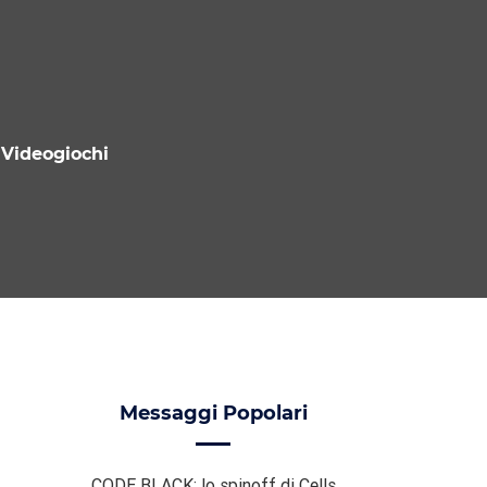
Videogiochi
Messaggi Popolari
CODE BLACK: lo spinoff di Cells