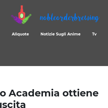
nobleorderbrewing
s
Aliquote
Notizie Sugli Anime
Tv
ero Academia ottiene
uscita