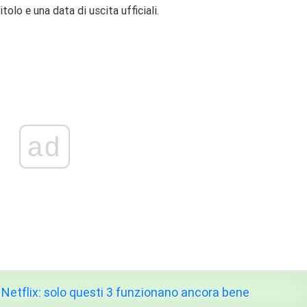
olo e una data di uscita ufficiali.
ad
 Netflix: solo questi 3 funzionano ancora bene