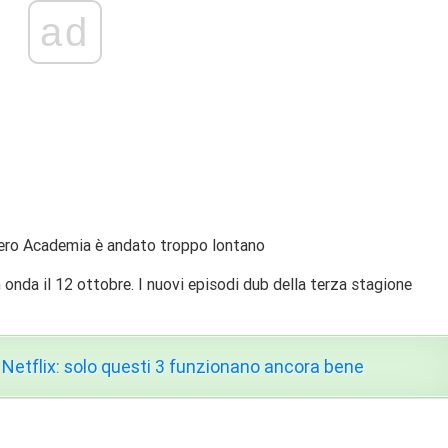
ad
o Academia è andato troppo lontano
n onda il 12 ottobre. I nuovi episodi dub della terza stagione
 Netflix: solo questi 3 funzionano ancora bene