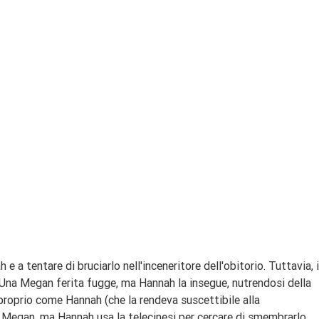
e a tentare di bruciarlo nell'inceneritore dell'obitorio. Tuttavia, i
 Una Megan ferita fugge, ma Hannah la insegue, nutrendosi della
roprio come Hannah (che la rendeva suscettibile alla
e Megan, ma Hannah usa la telecinesi per cercare di smembrarlo.