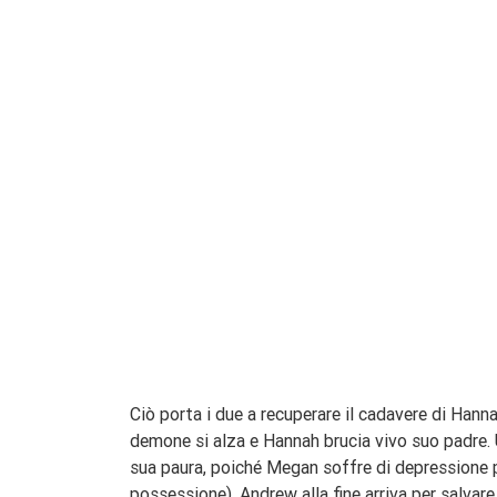
Ciò porta i due a recuperare il cadavere di Hannah 
demone si alza e Hannah brucia vivo suo padre.
sua paura, poiché Megan soffre di depressione p
possessione). Andrew alla fine arriva per salvar