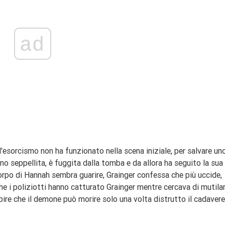
ad
'esorcismo non ha funzionato nella scena iniziale, per salvare un
no seppellita, è fuggita dalla tomba e da allora ha seguito la sua
orpo di Hannah sembra guarire, Grainger confessa che più uccide,
he i poliziotti hanno catturato Grainger mentre cercava di mutila
apire che il demone può morire solo una volta distrutto il cadavere