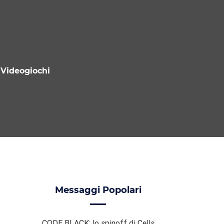
Videogiochi
Messaggi Popolari
CODE BLACK: lo spinoff di Cells