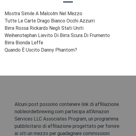
Mostra Simile A Malcolm Nel Mezzo
Tutte Le Carte Drago Bianco Occhi Azzurri
Birra Rossa Rickards Negli Stati Uniti
Weihenstephan Lievito Di Birra Scura Di Frumento
Birra Bionda Leffe
Quando È Uscito Danny Phantom?
Alcuni post possono contenere link di affiliazione.
nobleorderbrewing.com partecipa all'Amazon
Services LLC Associates Program, un programma
pubblicitario di affiliazione progettato per fornire
ai siti un mezzo per guadagnare commissioni