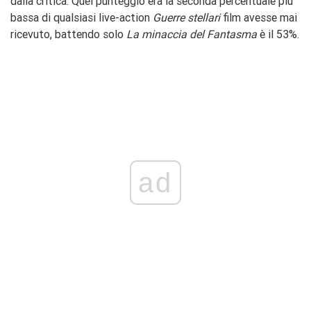
dalla critica. Quel punteggio era la seconda percentuale più
bassa di qualsiasi live-action
Guerre stellari
film avesse mai
ricevuto, battendo solo
La minaccia del Fantasma
è il 53%.
ad