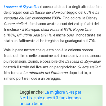
L'ascesa di Skywalker
è sceso al di sotto degli altri due film
dei prequel, con
L'attacco dei cloni
punteggio del 65% e
La
vendetta dei Sith
guadagnare l'80%. Fino ad ora, la Disney
Guerre stellari
i film hanno avuto alcuni dei voti più alti del
franchise -
Il Risveglio della Forza
al 93%,
Rogue One
all'83%,
Gli ultimi Jedi
al 91%, e anche
Solo
, nonostante sia
stato un fallimento al botteghino, ha guadagnato il 70%.
Vale la pena notare che questa non è la colonna sonora
finale del film e nelle prossime settimane arriveranno ancora
più recensioni. Quindi, è possibile che
L'ascesa di Skywalker
batterà il titolo del live-action peggiorivisto
Guerre stellari
film torna a
La minaccia del Fantasma
dopo tutto, o
almeno portare i due a un pareggio.
Leggi anche:
La migliore VPN per
Netflix: solo questi 3 funzionano
ancora bene