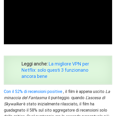
ad
Leggi anche:
La migliore VPN per
Netflix: solo questi 3 funzionano
ancora bene
Con il 52% di recensioni positive
, il film è appena uscito
La
minaccia del Fantasma
il punteggio. quando
L'ascesa di
Skywalker
è stato inizialmente rilasciato, il film ha
guadagnato il 58% sul sito aggregatore di recensioni solo