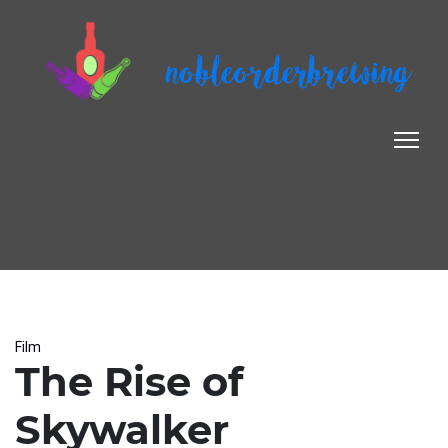
nobleorderbrewing
Film
The Rise of
Skywalker