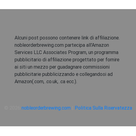
Alcuni post possono contenere link di affiliazione.
nobleorderbrewing.com partecipa all'Amazon
Services LLC Associates Program, un programma
pubblicitario di affiliazione progettato per fornire
ai siti un mezzo per guadagnare commissioni
pubblicitarie pubblicizzando e collegandosi ad
Amazon(.com, .co.uk, .ca ecc.).
© 2026
nobleorderbrewing.com
|
Politica Sulla Riservatezza