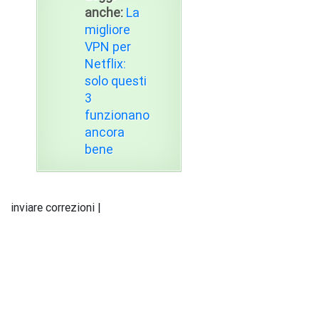
anche:
La
migliore
VPN per
Netflix:
solo questi
3
funzionano
ancora
bene
inviare correzioni |