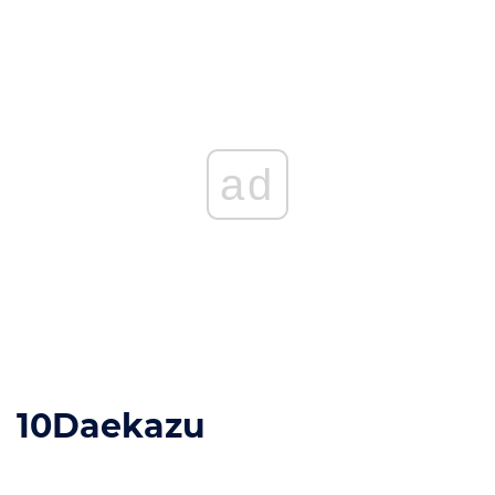
ad
10
Daekazu