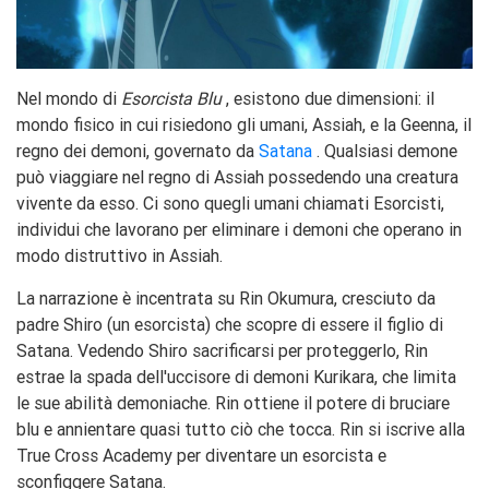
Nel mondo di
Esorcista Blu
, esistono due dimensioni: il
mondo fisico in cui risiedono gli umani, Assiah, e la Geenna, il
regno dei demoni, governato da
Satana
. Qualsiasi demone
può viaggiare nel regno di Assiah possedendo una creatura
vivente da esso. Ci sono quegli umani chiamati Esorcisti,
individui che lavorano per eliminare i demoni che operano in
modo distruttivo in Assiah.
La narrazione è incentrata su Rin Okumura, cresciuto da
padre Shiro (un esorcista) che scopre di essere il figlio di
Satana. Vedendo Shiro sacrificarsi per proteggerlo, Rin
estrae la spada dell'uccisore di demoni Kurikara, che limita
le sue abilità demoniache. Rin ottiene il potere di bruciare
blu e annientare quasi tutto ciò che tocca. Rin si iscrive alla
True Cross Academy per diventare un esorcista e
sconfiggere Satana.