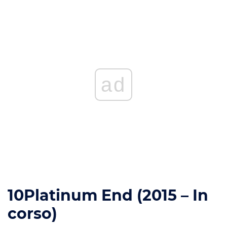
ad
10
Platinum End (2015 – In
corso)