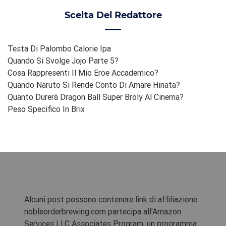
Scelta Del Redattore
Testa Di Palombo Calorie Ipa
Quando Si Svolge Jojo Parte 5?
Cosa Rappresenti Il ​​mio Eroe Accademico?
Quando Naruto Si Rende Conto Di Amare Hinata?
Quanto Durerà Dragon Ball Super Broly Al Cinema?
Peso Specifico In Brix
Alcuni post possono contenere link di affiliazione.
nobleorderbrewing.com partecipa all'Amazon
Services LLC Associates Program, un programma