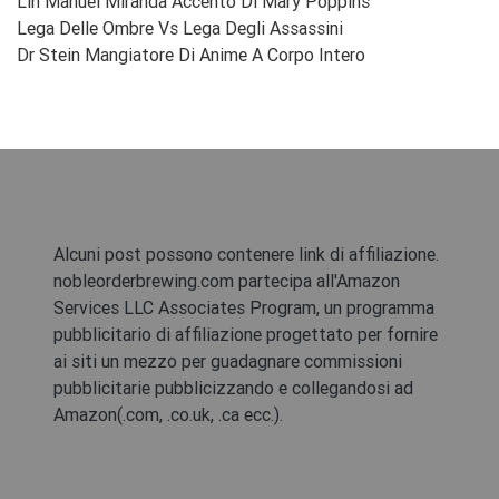
Lin Manuel Miranda Accento Di Mary Poppins
Lega Delle Ombre Vs Lega Degli Assassini
Dr Stein Mangiatore Di Anime A Corpo Intero
Alcuni post possono contenere link di affiliazione.
nobleorderbrewing.com partecipa all'Amazon
Services LLC Associates Program, un programma
pubblicitario di affiliazione progettato per fornire
ai siti un mezzo per guadagnare commissioni
pubblicitarie pubblicizzando e collegandosi ad
Amazon(.com, .co.uk, .ca ecc.).