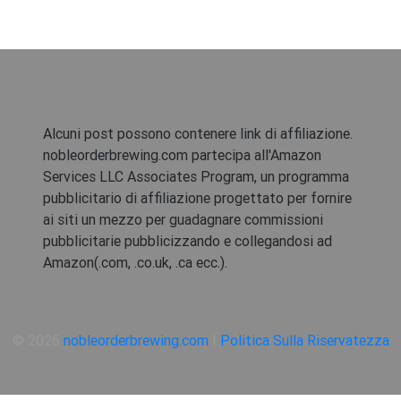
Alcuni post possono contenere link di affiliazione.
nobleorderbrewing.com partecipa all'Amazon
Services LLC Associates Program, un programma
pubblicitario di affiliazione progettato per fornire
ai siti un mezzo per guadagnare commissioni
pubblicitarie pubblicizzando e collegandosi ad
Amazon(.com, .co.uk, .ca ecc.).
© 2026
nobleorderbrewing.com
|
Politica Sulla Riservatezza