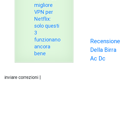
migliore
VPN per
Netflix:
solo questi
3
funzionano
Recensione
ancora
Della Birra
bene
Ac Dc
inviare correzioni |