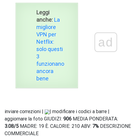
Leggi
anche:
La
migliore
VPN per
ad
Netflix:
solo questi
3
funzionano
ancora
bene
inviare correzioni |
| modificare i codici a barre |
aggiornare la foto GIUDIZI:
906
MEDIA PONDERATA:
3.08
/
5
MADRE: 19 È. CALORIE: 210 ABV:
7%
DESCRIZIONE
COMMERCIALE