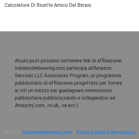
Calcolatore Di Ricette Amico Del Birraio
Alcuni post possono contenere link di affiliazione.
nobleorderbrewing.com partecipa all'Amazon
Services LLC Associates Program, un programma
pubblicitario di affiliazione progettato per fornire
ai siti un mezzo per guadagnare commissioni
pubblicitarie pubblicizzando e collegandosi ad
Amazon(.com, .co.uk, .ca ecc.).
© 2026
nobleorderbrewing.com
|
Politica Sulla Riservatezza