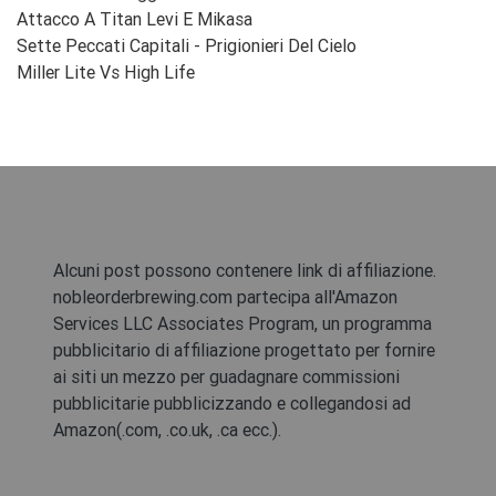
Attacco A Titan Levi E Mikasa
Sette Peccati Capitali - Prigionieri Del Cielo
Miller Lite Vs High Life
Alcuni post possono contenere link di affiliazione.
nobleorderbrewing.com partecipa all'Amazon
Services LLC Associates Program, un programma
pubblicitario di affiliazione progettato per fornire
ai siti un mezzo per guadagnare commissioni
pubblicitarie pubblicizzando e collegandosi ad
Amazon(.com, .co.uk, .ca ecc.).