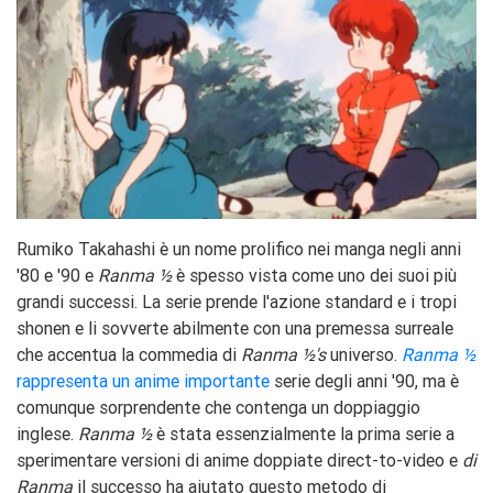
Rumiko Takahashi è un nome prolifico nei manga negli anni
'80 e '90 e
Ranma ½
è spesso vista come uno dei suoi più
grandi successi. La serie prende l'azione standard e i tropi
shonen e li sovverte abilmente con una premessa surreale
che accentua la commedia di
Ranma ½'s
universo.
Ranma ½
rappresenta un anime importante
serie degli anni '90, ma è
comunque sorprendente che contenga un doppiaggio
inglese.
Ranma ½
è stata essenzialmente la prima serie a
sperimentare versioni di anime doppiate direct-to-video e
di
Ranma
il successo ha aiutato questo metodo di