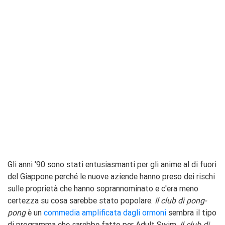
Gli anni '90 sono stati entusiasmanti per gli anime al di fuori
del Giappone perché le nuove aziende hanno preso dei rischi
sulle proprietà che hanno soprannominato e c'era meno
certezza su cosa sarebbe stato popolare.
Il club di pong-
pong
è un
commedia amplificata dagli ormoni
sembra il tipo
di programma che sarebbe fatto per Adult Swim.
Il club di