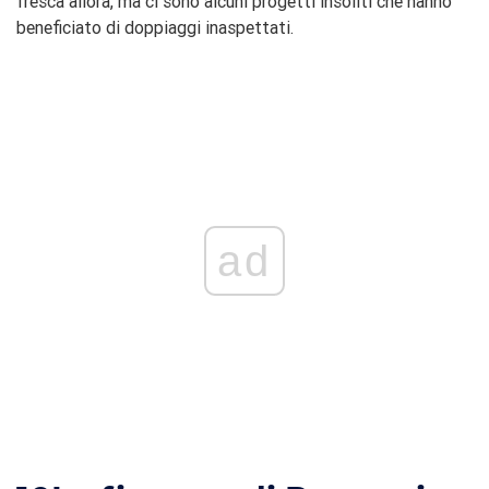
fresca allora, ma ci sono alcuni progetti insoliti che hanno
beneficiato di doppiaggi inaspettati.
ad